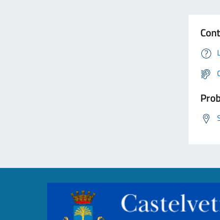
Cont
Prob