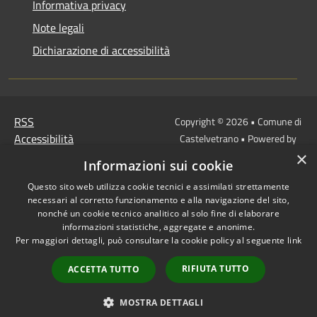
Informativa privacy
Note legali
Dichiarazione di accessibilità
RSS
Copyright © 2026 • Comune di
Accessibilità
Castelvetrano • Powered by
Privacy
Municipium
Accesso
×
•
Informazioni sui cookie
Cookie
redazione
Questo sito web utilizza cookie tecnici e assimilati strettamente
Mappa del sito
necessari al corretto funzionamento e alla navigazione del sito,
Link
nonché un cookie tecnico analitico al solo fine di elaborare
Protocollo Urbi Smart
informazioni statistiche, aggregate e anonime.
Per maggiori dettagli, può consultare la cookie policy al seguente
link
Cedolino Online
Posta elettronica
RIFIUTA TUTTO
ACCETTA TUTTO
ordinaria
PEC
MOSTRA DETTAGLI