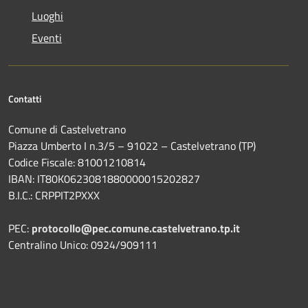
Luoghi
Eventi
Contatti
Comune di Castelvetrano
Piazza Umberto I n.3/5 – 91022 – Castelvetrano (TP)
Codice Fiscale: 81001210814
IBAN: IT80K0623081880000015202827
B.I.C.: CRPPIT2PXXX
PEC:
protocollo@pec.comune.castelvetrano.tp.it
Centralino Unico: 0924/909111