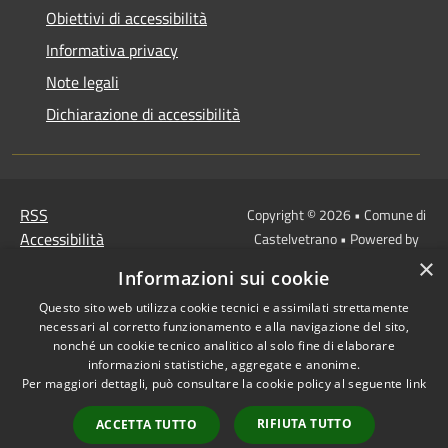
Obiettivi di accessibilità
Informativa privacy
Note legali
Dichiarazione di accessibilità
RSS
Copyright © 2026 • Comune di
Accessibilità
Castelvetrano • Powered by
Privacy
Municipium
Accesso
×
•
Informazioni sui cookie
Cookie
redazione
Questo sito web utilizza cookie tecnici e assimilati strettamente
Mappa del sito
necessari al corretto funzionamento e alla navigazione del sito,
Link
nonché un cookie tecnico analitico al solo fine di elaborare
Protocollo Urbi Smart
informazioni statistiche, aggregate e anonime.
Per maggiori dettagli, può consultare la cookie policy al seguente
link
Cedolino Online
Posta elettronica
RIFIUTA TUTTO
ACCETTA TUTTO
ordinaria