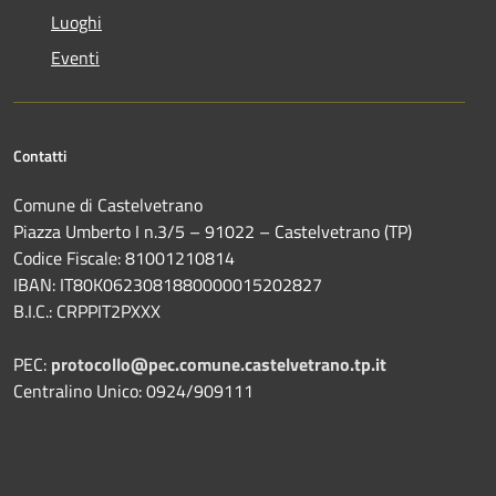
Luoghi
Eventi
Contatti
Comune di Castelvetrano
Piazza Umberto I n.3/5 – 91022 – Castelvetrano (TP)
Codice Fiscale: 81001210814
IBAN: IT80K0623081880000015202827
B.I.C.: CRPPIT2PXXX
PEC:
protocollo@pec.comune.castelvetrano.tp.it
Centralino Unico: 0924/909111