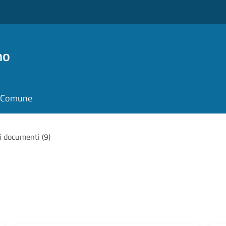
no
il Comune
 i documenti (9)