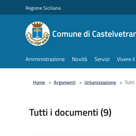
Salta al contenuto principale
Regione Siciliana
Comune di Castelvetra
Amministrazione
Novità
Servizi
Vivere 
Home
>
Argomenti
>
Urbanizzazione
>
Tutti
Tutti i documenti (9)