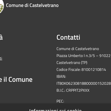
Comune di Castelvetrano
à
Contatti
Comune di Castelvetrano
Piazza Umberto I n.3/5 – 91022
ti
Castelvetrano (TP)
Codice Fiscale: 81001210814
IBAN:
e il Comune
IT80K06230818800000152028
B.I.C.: CRPPIT2PXXX
PEC:
protocollo@pec.comune.castelv
Informazioni sui cookie