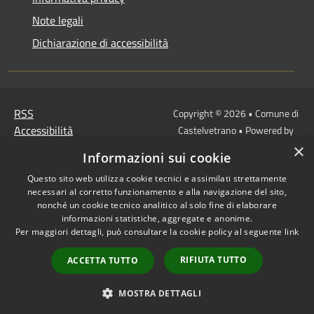
Note legali
Dichiarazione di accessibilità
RSS
Copyright © 2026 • Comune di
Accessibilità
Castelvetrano • Powered by
Privacy
Municipium
Accesso
•
×
Informazioni sui cookie
Cookie
redazione
Mappa del sito
Questo sito web utilizza cookie tecnici e assimilati strettamente
necessari al corretto funzionamento e alla navigazione del sito,
Link
nonché un cookie tecnico analitico al solo fine di elaborare
Protocollo Urbi Smart
informazioni statistiche, aggregate e anonime.
Per maggiori dettagli, può consultare la cookie policy al seguente
link
Cedolino Online
Posta elettronica
RIFIUTA TUTTO
ACCETTA TUTTO
ordinaria
PEC
MOSTRA DETTAGLI