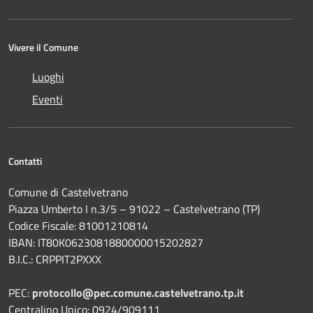
Vivere il Comune
Luoghi
Eventi
Contatti
Comune di Castelvetrano
Piazza Umberto I n.3/5 – 91022 – Castelvetrano (TP)
Codice Fiscale: 81001210814
IBAN: IT80K0623081880000015202827
B.I.C.: CRPPIT2PXXX
PEC:
protocollo@pec.comune.castelvetrano.tp.it
Centralino Unico: 0924/909111