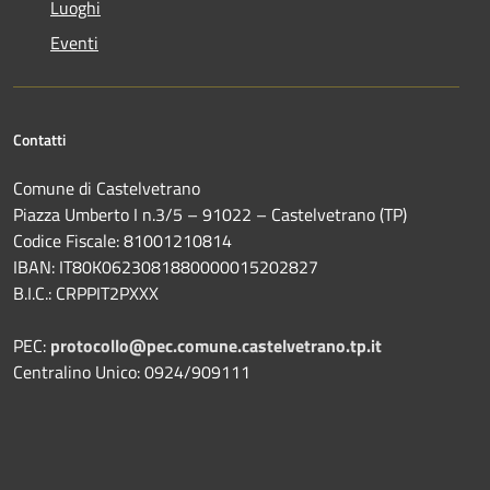
Luoghi
Eventi
Contatti
Comune di Castelvetrano
Piazza Umberto I n.3/5 – 91022 – Castelvetrano (TP)
Codice Fiscale: 81001210814
IBAN: IT80K0623081880000015202827
B.I.C.: CRPPIT2PXXX
PEC:
protocollo@pec.comune.castelvetrano.tp.it
Centralino Unico: 0924/909111