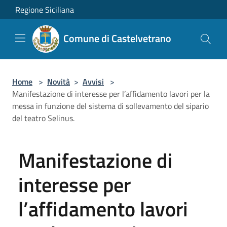
Salta al contenuto principale
Regione Siciliana
Comune di Castelvetrano
Home
>
Novità
>
Avvisi
>
Manifestazione di interesse per l’affidamento lavori per la
messa in funzione del sistema di sollevamento del sipario
del teatro Selinus.
Manifestazione di
interesse per
l’affidamento lavori