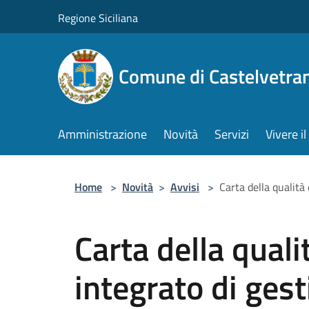
Salta al contenuto principale
Regione Siciliana
Comune di Castelvetra
Amministrazione
Novità
Servizi
Vivere 
Home
>
Novità
>
Avvisi
>
Carta della qualità 
Carta della quali
integrato di gesti