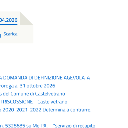
.04.2026
PDF
Scarica
A DOMANDA DI DEFINIZIONE AGEVOLATA
oroga al 31 ottobre 2026
s del Comune di Castelvetrano
I RISCOSSIONE - Castelvetrano
no 2020-2021-2022 Determina a contrarre.
 n. 5328685 su Me.PA. – “servizio di recapito