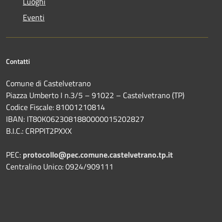
Luoghi
Eventi
Contatti
Comune di Castelvetrano
Piazza Umberto I n.3/5 – 91022 – Castelvetrano (TP)
Codice Fiscale: 81001210814
IBAN: IT80K0623081880000015202827
B.I.C.: CRPPIT2PXXX
PEC:
protocollo@pec.comune.castelvetrano.tp.it
Centralino Unico: 0924/909111