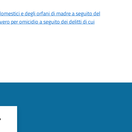
domestici e degli orfani di madre a seguito del
ero per omicidio a seguito dei delitti di cui
?