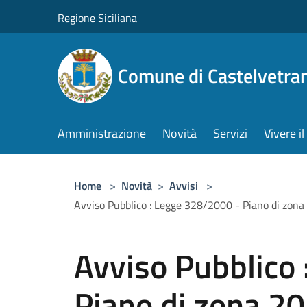
Salta al contenuto principale
Regione Siciliana
Comune di Castelvetra
Amministrazione
Novità
Servizi
Vivere 
Home
>
Novità
>
Avvisi
>
Avviso Pubblico : Legge 328/2000 - Piano di zon
Avviso Pubblico
Piano di zona 2