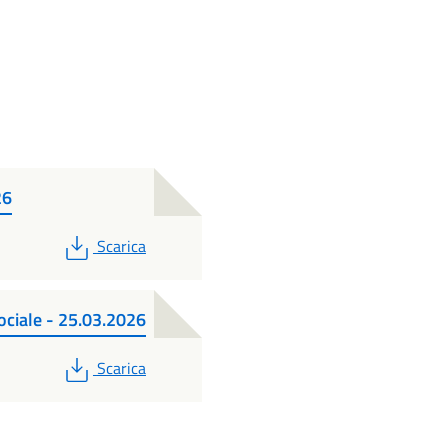
26
PDF
Scarica
ociale - 25.03.2026
PDF
Scarica