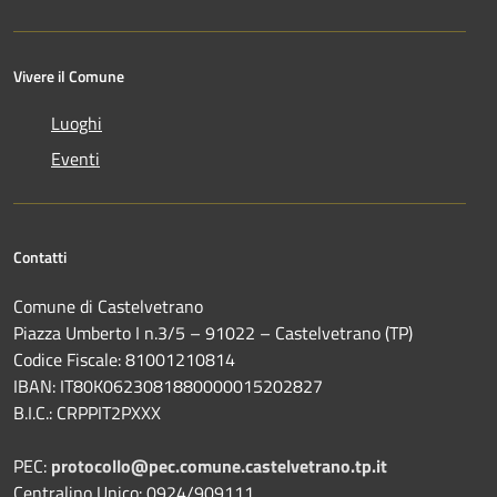
Vivere il Comune
Luoghi
Eventi
Contatti
Comune di Castelvetrano
Piazza Umberto I n.3/5 – 91022 – Castelvetrano (TP)
Codice Fiscale: 81001210814
IBAN: IT80K0623081880000015202827
B.I.C.: CRPPIT2PXXX
PEC:
protocollo@pec.comune.castelvetrano.tp.it
Centralino Unico: 0924/909111