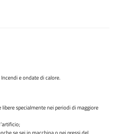
Incendi e ondate di calore.
me libere specialmente nei periodi di maggiore
artificio;
nche se sei in macchina o nei pressi del