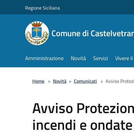
Salta al contenuto principale
Regione Siciliana
Comune di Castelvetra
Amministrazione
Novità
Servizi
Vivere 
Home
>
Novità
>
Comunicati
>
Avviso Protezi
Avviso Protezione
incendi e ondate 