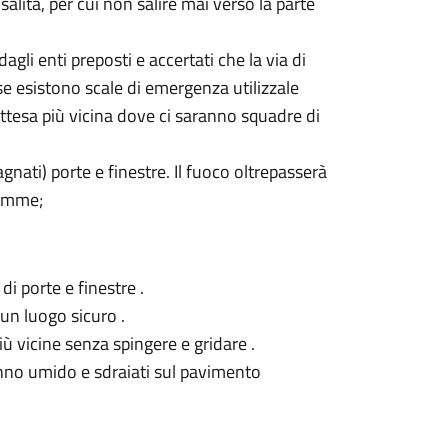
alita, per cui non salire mai verso la parte
li enti preposti e accertati che la via di
: se esistono scale di emergenza utilizzale
’Attesa più vicina dove ci saranno squadre di
gnati) porte e finestre. Il fuoco oltrepasserà
iamme;
di porte e finestre .
 un luogo sicuro .
 più vicine senza spingere e gridare .
panno umido e sdraiati sul pavimento