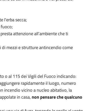
e l'erba secca;
 fuoco;
, presta attenzione all’ambiente che ti
ati di mezzi e strutture antincendio come
o o al 115 dei Vigili del Fuoco indicando:
raggiungere rapidamente il luogo, numero
un incendio vicino a nucleo abitativo, la
appolate in casa,
non pensare che qualcuno
ai una via di fuga, tenendo le spalle al vento