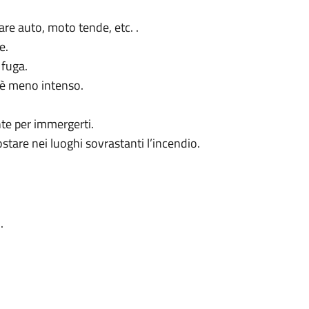
re auto, moto tende, etc. .
e.
 fuga.
e è meno intenso.
te per immergerti.
ostare nei luoghi sovrastanti l’incendio.
.