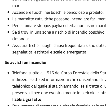
mare;
Accendere fuochi nei boschi è pericoloso e proibito;
Le marmitte catalitiche possono incendiare facilment
Per eliminare stoppie, paglia ed erba non usare mai il
Se ti trovi in una zona a rischio di incendio boschivo
circonda;
Assicurarti che i luoghi chiusi frequentati siano dot
segnaletica, estintori e scale d’emergenza.
Se avvisti un incendio:
Telefona subito al 1515 del Corpo Forestale dello Stat
indirizzo esatto ed informazioni che consentano di 
telefonico dal quale si sta chiamando, se si tratta di 
presenza di persone eventualmente in pericolo e intr
l'abbia già fatto;
Puoi tentare di spegnere un piccolo focolaio solo se h