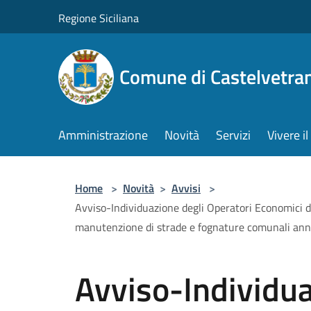
Salta al contenuto principale
Regione Siciliana
Comune di Castelvetra
Amministrazione
Novità
Servizi
Vivere 
Home
>
Novità
>
Avvisi
>
Avviso-Individuazione degli Operatori Economici da 
manutenzione di strade e fognature comunali a
Avviso-Individua