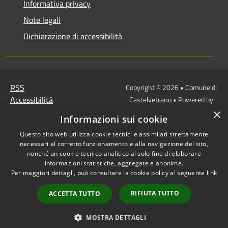
Informativa privacy
Note legali
Dichiarazione di accessibilità
RSS
Copyright © 2026 • Comune di
Accessibilità
Castelvetrano • Powered by
Privacy
Municipium
Accesso
×
•
Informazioni sui cookie
Cookie
redazione
Questo sito web utilizza cookie tecnici e assimilati strettamente
Mappa del sito
necessari al corretto funzionamento e alla navigazione del sito,
Link
nonché un cookie tecnico analitico al solo fine di elaborare
Protocollo Urbi Smart
informazioni statistiche, aggregate e anonime.
Per maggiori dettagli, può consultare la cookie policy al seguente
link
Cedolino Online
Posta elettronica
RIFIUTA TUTTO
ACCETTA TUTTO
ordinaria
PEC
MOSTRA DETTAGLI