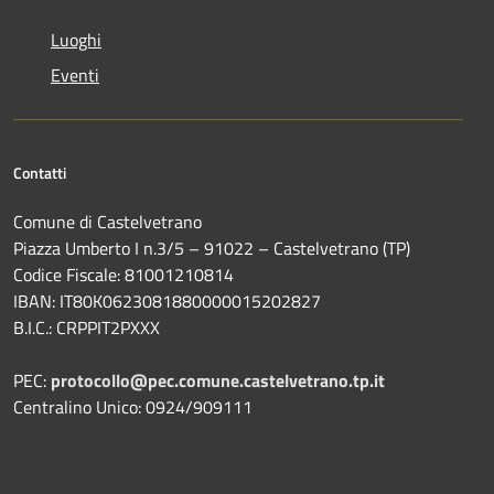
Luoghi
Eventi
Contatti
Comune di Castelvetrano
Piazza Umberto I n.3/5 – 91022 – Castelvetrano (TP)
Codice Fiscale: 81001210814
IBAN: IT80K0623081880000015202827
B.I.C.: CRPPIT2PXXX
PEC:
protocollo@pec.comune.castelvetrano.tp.it
Centralino Unico: 0924/909111