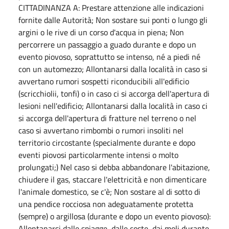
CITTADINANZA A: Prestare attenzione alle indicazioni
fornite dalle Autorità; Non sostare sui ponti o lungo gli
argini o le rive di un corso d'acqua in piena; Non
percorrere un passaggio a guado durante e dopo un
evento piovoso, soprattutto se intenso, né a piedi né
con un automezzo; Allontanarsi dalla località in caso si
avvertano rumori sospetti riconducibili all'edificio
(scricchiolii, tonfi) o in caso ci si accorga dell'apertura di
lesioni nell'edificio; Allontanarsi dalla località in caso ci
si accorga dell'apertura di fratture nel terreno o nel
caso si avvertano rimbombi o rumori insoliti nel
territorio circostante (specialmente durante e dopo
eventi piovosi particolarmente intensi o molto
prolungati;) Nel caso si debba abbandonare l'abitazione,
chiudere il gas, staccare l'elettricità e non dimenticare
l'animale domestico, se c'è; Non sostare al di sotto di
una pendice rocciosa non adeguatamente protetta
(sempre) o argillosa (durante e dopo un evento piovoso):
Allontanarsi dalle spiagge, dalle coste, dai moli durante