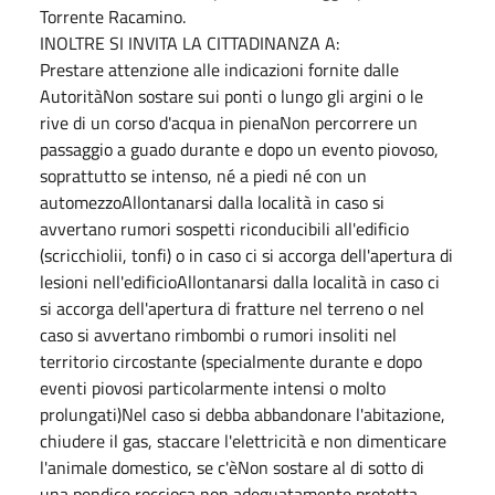
Torrente Racamino.
INOLTRE SI INVITA LA CITTADINANZA A:
Prestare attenzione alle indicazioni fornite dalle
AutoritàNon sostare sui ponti o lungo gli argini o le
rive di un corso d'acqua in pienaNon percorrere un
passaggio a guado durante e dopo un evento piovoso,
soprattutto se intenso, né a piedi né con un
automezzoAllontanarsi dalla località in caso si
avvertano rumori sospetti riconducibili all'edificio
(scricchiolii, tonfi) o in caso ci si accorga dell'apertura di
lesioni nell'edificioAllontanarsi dalla località in caso ci
si accorga dell'apertura di fratture nel terreno o nel
caso si avvertano rimbombi o rumori insoliti nel
territorio circostante (specialmente durante e dopo
eventi piovosi particolarmente intensi o molto
prolungati)Nel caso si debba abbandonare l'abitazione,
chiudere il gas, staccare l'elettricità e non dimenticare
l'animale domestico, se c'èNon sostare al di sotto di
una pendice rocciosa non adeguatamente protetta