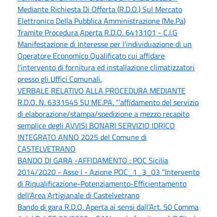
Mediante Richiesta Di Offerta (R.D.O.) Sul Mercato
Elettronico Della Pubblica Amministrazione (Me.Pa)
Tramite Procedura Aperta R.D.O. 6413101 - C.I.G
Manifestazione di Interesse per l’individuazione di un
Operatore Economico Qualificato cui affidare
l’intervento di fornitura ed installazione climatizzatori
presso gli Uffici Comunali.
VERBALE RELATIVO ALLA PROCEDURA MEDIANTE
R.D.O. N. 6331545 SU ME.PA. “’affidamento del servizio
di elaborazione/stampa/spedizione a mezzo recapito
semplice degli AVVISI BONARI SERVIZIO IDRICO
INTEGRATO ANNO 2025 del Comune di
CASTELVETRANO
BANDO DI GARA -AFFIDAMENTO : POC Sicilia
2014/2020 - Asse I - Azione POC_1_3_03 “Intervento
di Riqualificazione-Potenziamento-Efficientamento
dell’Area Artigianale di Castelvetrano
Bando di gara R.D.O. Aperta ai sensi dall’Art. 50 Comma