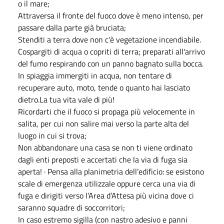
o il mare;
Attraversa il fronte del fuoco dove è meno intenso, per
passare dalla parte già bruciata;
Stenditi a terra dove non c'è vegetazione incendiabile.
Cospargiti di acqua o copriti di terra; preparati all'arrivo
del fumo respirando con un panno bagnato sulla bocca.
In spiaggia immergiti in acqua, non tentare di
recuperare auto, moto, tende o quanto hai lasciato
dietro.La tua vita vale di più!
Ricordarti che il fuoco si propaga più velocemente in
salita, per cui non salire mai verso la parte alta del
luogo in cui si trova;
Non abbandonare una casa se non ti viene ordinato
dagli enti preposti e accertati che la via di fuga sia
aperta! · Pensa alla planimetria dell’edificio: se esistono
scale di emergenza utilizzale oppure cerca una via di
fuga e dirigiti verso l’Area d’Attesa più vicina dove ci
saranno squadre di soccorritori;
In caso estremo sigilla (con nastro adesivo e panni