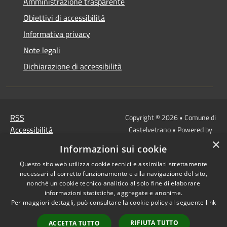
Amministrazione trasparente
Obiettivi di accessibilità
Informativa privacy
Note legali
Dichiarazione di accessibilità
RSS
Copyright © 2026 • Comune di
Accessibilità
Castelvetrano • Powered by
Privacy
Municipium
Accesso
×
•
Informazioni sui cookie
Cookie
redazione
Questo sito web utilizza cookie tecnici e assimilati strettamente
Mappa del sito
necessari al corretto funzionamento e alla navigazione del sito,
Link
nonché un cookie tecnico analitico al solo fine di elaborare
Protocollo Urbi Smart
informazioni statistiche, aggregate e anonime.
Per maggiori dettagli, può consultare la cookie policy al seguente
link
Cedolino Online
Posta elettronica
RIFIUTA TUTTO
ACCETTA TUTTO