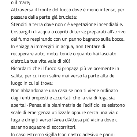
o il mare;
Attraversa il fronte del fuoco dove è meno intenso, per
passare dalla parte già bruciata;
Stenditi a terra dove non c'è vegetazione incendiabile.
Cospargiti di acqua o copriti di terra; preparati all'arrivo
del fumo respirando con un panno bagnato sulla bocca.
In spiaggia immergiti in acqua, non tentare di
recuperare auto, moto, tende o quanto hai lasciato
dietro.La tua vita vale di più!
Ricordarti che il fuoco si propaga più velocemente in
salita, per cui non salire mai verso la parte alta del
luogo in cui si trova;
Non abbandonare una casa se non ti viene ordinato
dagli enti preposti e accertati che la via di fuga sia
aperta! · Pensa alla planimetria dell’edificio: se esistono
scale di emergenza utilizzale oppure cerca una via di
fuga e dirigiti verso l’Area d’Attesa più vicina dove ci
saranno squadre di soccorritori;
In caso estremo sigilla (con nastro adesivo e panni